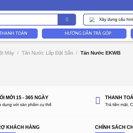
Xây dựng cấu hìn
 THANH TOÁN
HƯỚNG DẪN TRẢ GÓP
̣t Máy
/
Tản Nước Lắp Đặt Sẵn
/
Tản Nước EKWB
ỔI MỚI 15 - 365 NGÀY
THANH TOÁ
p dụng với sản phẩm cụ thể
Trả tiền mặt, 
RỢ KHÁCH HÀNG
CHÍNH SÁCH C