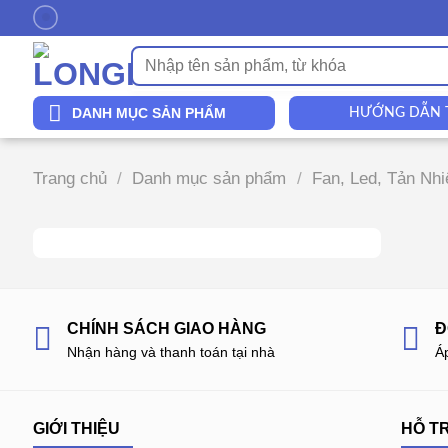
Chuyển
đến
Tìm
nội
kiếm:
dung
DANH MỤC SẢN PHẨM
HƯỚNG DẪN
Trang chủ
/
Danh mục sản phẩm
/
Fan, Led, Tản Nhiê
CHÍNH SÁCH GIAO HÀNG
Đ
Nhận hàng và thanh toán tại nhà
Á
GIỚI THIỆU
HỖ T