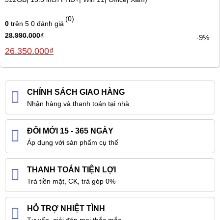
(0)
0
trên 5
0
đánh giá
28.990.000
₫
-9%
Giá
Giá
26.350.000
₫
gốc
hiện
là:
tại
28.990.000₫.
là:
26.350.000₫.
CHÍNH SÁCH GIAO HÀNG
Nhận hàng và thanh toán tại nhà
ĐỔI MỚI 15 - 365 NGÀY
Áp dụng với sản phẩm cụ thể
THANH TOÁN TIỆN LỢI
Trả tiền mặt, CK, trả góp 0%
HỖ TRỢ NHIỆT TÌNH