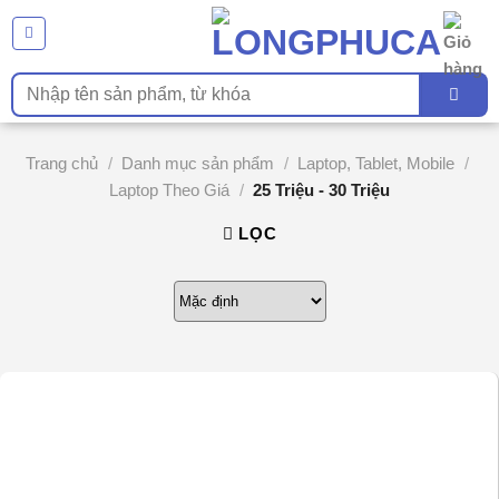
Chuyển
đến
nội
Tìm
dung
kiếm:
Trang chủ
/
Danh mục sản phẩm
/
Laptop, Tablet, Mobile
/
Laptop Theo Giá
/
25 Triệu - 30 Triệu
LỌC