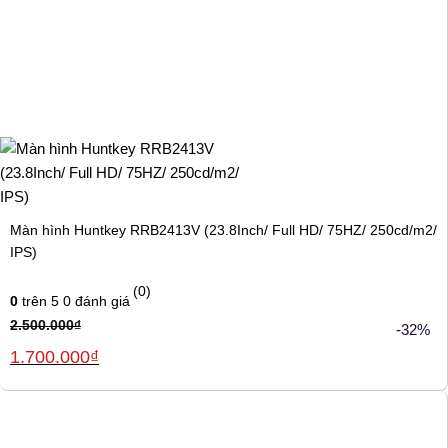
Màn hình Huntkey RRB2413V (23.8Inch/ Full HD/ 75HZ/ 250cd/m2/
IPS)
(0)
0
trên 5
0
đánh giá
2.500.000
₫
-32%
Giá
Giá
1.700.000
₫
gốc
hiện
là:
tại
2.500.000₫.
là:
1.700.000₫.