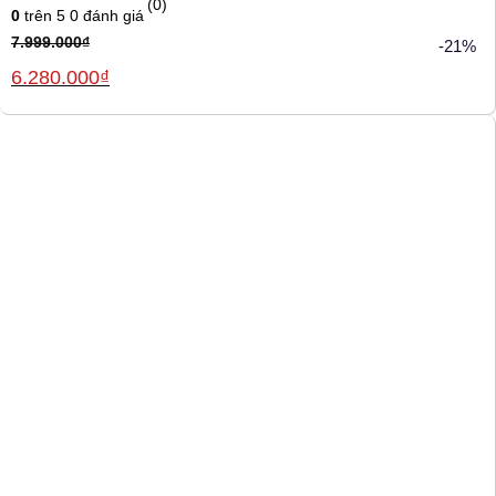
(0)
0
trên 5
0
đánh giá
7.999.000
₫
-21%
Giá
Giá
6.280.000
₫
gốc
hiện
là:
tại
7.999.000₫.
là:
6.280.000₫.