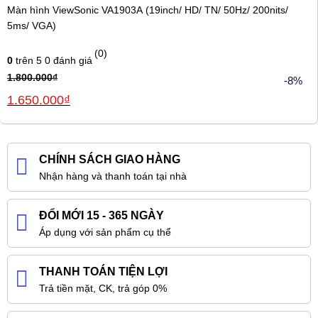
Màn hình ViewSonic VA1903A (19inch/ HD/ TN/ 50Hz/ 200nits/
5ms/ VGA)
(0)
0
trên 5
0
đánh giá
1.800.000
₫
-8%
Giá
Giá
1.650.000
₫
gốc
hiện
là:
tại
1.800.000₫.
là:
1.650.000₫.
CHÍNH SÁCH GIAO HÀNG
Nhận hàng và thanh toán tại nhà
ĐỔI MỚI 15 - 365 NGÀY
Áp dụng với sản phẩm cụ thể
THANH TOÁN TIỆN LỢI
Trả tiền mặt, CK, trả góp 0%