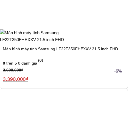
Màn hình máy tính Samsung LF22T350FHEXXV 21.5 inch FHD
(0)
0
trên 5
0
đánh giá
3.600.000
₫
-6%
Giá
Giá
3.390.000
₫
gốc
hiện
là:
tại
3.600.000₫.
là:
3.390.000₫.