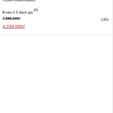
(0)
0
trên 5
0
đánh giá
4.899.000
₫
-13%
Giá
Giá
4.249.000
₫
gốc
hiện
là:
tại
4.899.000₫.
là:
4.249.000₫.