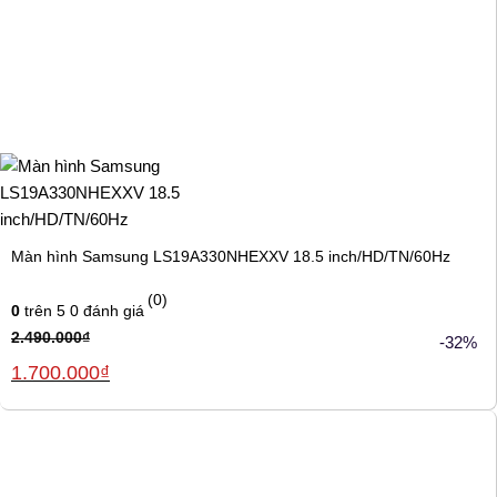
Màn hình Samsung LS19A330NHEXXV 18.5 inch/HD/TN/60Hz
(0)
0
trên 5
0
đánh giá
2.490.000
₫
-32%
Giá
Giá
1.700.000
₫
gốc
hiện
là:
tại
2.490.000₫.
là:
1.700.000₫.