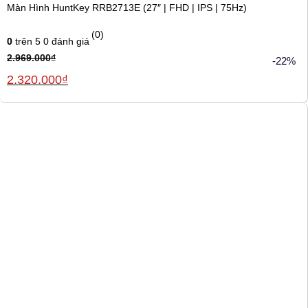
Màn Hình HuntKey RRB2713E (27″ | FHD | IPS | 75Hz)
(0)
0
trên 5
0
đánh giá
2.969.000
₫
-22%
Giá
Giá
2.320.000
₫
gốc
hiện
là:
tại
2.969.000₫.
là:
2.320.000₫.