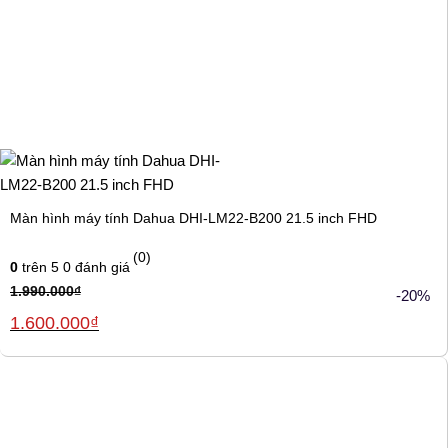
Màn hình máy tính Dahua DHI-LM22-B200 21.5 inch FHD
(0)
0
trên 5
0
đánh giá
1.990.000
₫
-20%
Giá
Giá
1.600.000
₫
gốc
hiện
là:
tại
1.990.000₫.
là:
1.600.000₫.