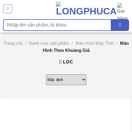
Chuyển
đến
nội
Tìm
dung
kiếm:
Trang chủ
/
Danh mục sản phẩm
/
Màn Hình Máy Tính
/
Màn
Hình Theo Khoảng Giá
LỌC