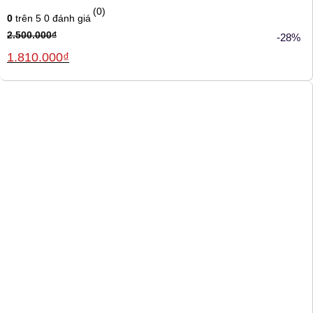
(0)
0
trên 5
0
đánh giá
2.500.000
₫
-28%
Giá
Giá
1.810.000
₫
gốc
hiện
là:
tại
2.500.000₫.
là:
1.810.000₫.