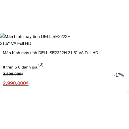
Màn hình máy tính DELL SE2222H 21.5” VA Full HD
(0)
0
trên 5
0
đánh giá
3.599.000
₫
-17%
Giá
Giá
2.990.000
₫
gốc
hiện
là:
tại
3.599.000₫.
là:
2.990.000₫.