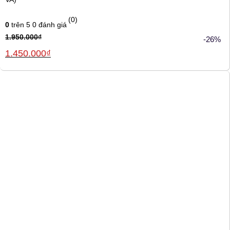
(0)
0
trên 5
0
đánh giá
1.950.000
₫
-26%
Giá
Giá
1.450.000
₫
gốc
hiện
là:
tại
1.950.000₫.
là:
1.450.000₫.