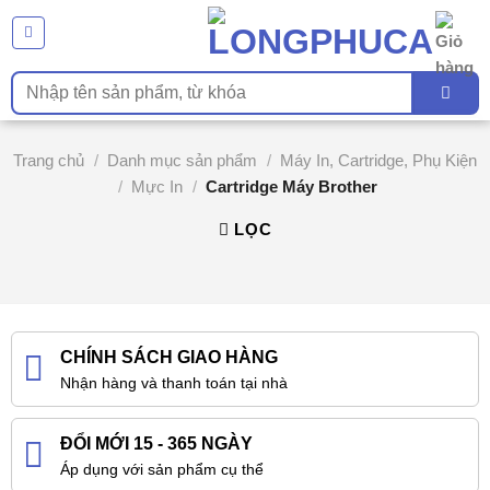
Chuyển
đến
nội
Tìm
dung
kiếm:
Trang chủ
/
Danh mục sản phẩm
/
Máy In, Cartridge, Phụ Kiện
/
Mực In
/
Cartridge Máy Brother
LỌC
CHÍNH SÁCH GIAO HÀNG
Nhận hàng và thanh toán tại nhà
ĐỔI MỚI 15 - 365 NGÀY
Áp dụng với sản phẩm cụ thể