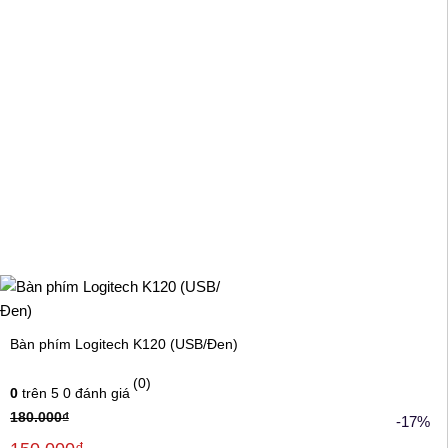
Bàn phím Logitech K120 (USB/Đen)
(0)
0
trên 5
0
đánh giá
180.000
₫
-17%
Giá
Giá