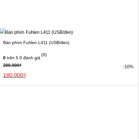
Bàn phím Fuhlen L411 (USB/đen)
(0)
0
trên 5
0
đánh giá
200.000
₫
-10%
Giá
Giá
180.000
₫
gốc
hiện
là:
tại
200.000₫.
là:
180.000₫.