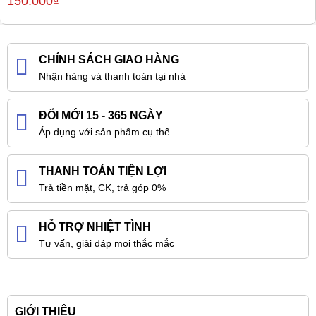
150.000
₫
gốc
hiện
là:
tại
180.000₫.
là:
150.000₫.
CHÍNH SÁCH GIAO HÀNG
Nhận hàng và thanh toán tại nhà
ĐỔI MỚI 15 - 365 NGÀY
Áp dụng với sản phẩm cụ thể
THANH TOÁN TIỆN LỢI
Trả tiền mặt, CK, trả góp 0%
HỖ TRỢ NHIỆT TÌNH
Tư vấn, giải đáp mọi thắc mắc
GIỚI THIỆU