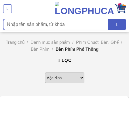
Chuyển
đến
nội
Tìm
dung
kiếm:
Trang chủ
/
Danh mục sản phẩm
/
Phím Chuột, Bàn, Ghế
/
Bàn Phím
/
Bàn Phím Phổ Thông
LỌC