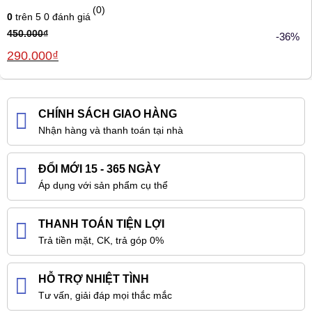
(0)
0
trên 5
0
đánh giá
450.000
₫
-36%
Giá
Giá
290.000
₫
gốc
hiện
là:
tại
450.000₫.
là:
290.000₫.
CHÍNH SÁCH GIAO HÀNG
Nhận hàng và thanh toán tại nhà
ĐỔI MỚI 15 - 365 NGÀY
Áp dụng với sản phẩm cụ thể
THANH TOÁN TIỆN LỢI
Trả tiền mặt, CK, trả góp 0%
HỖ TRỢ NHIỆT TÌNH
Tư vấn, giải đáp mọi thắc mắc