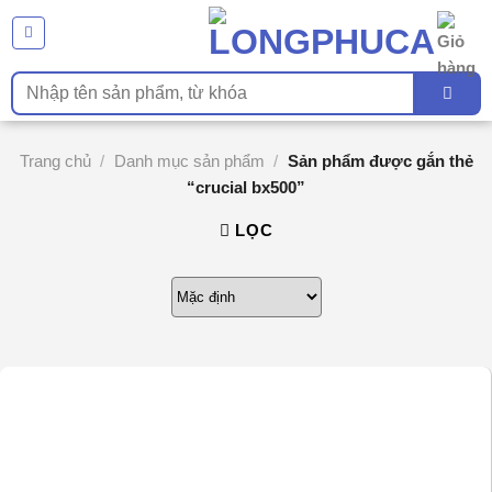
Chuyển
đến
nội
Tìm
dung
kiếm:
Trang chủ
/
Danh mục sản phẩm
/
Sản phẩm được gắn thẻ
“crucial bx500”
LỌC